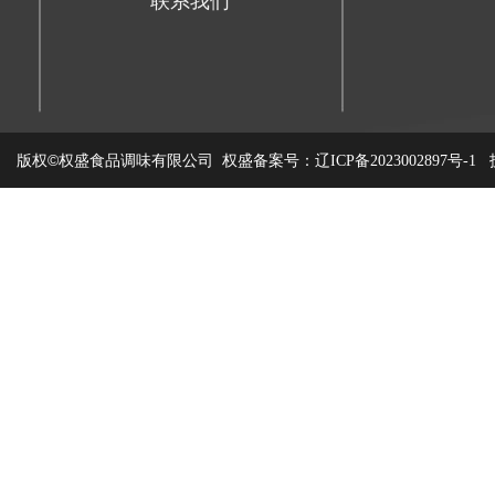
联系我们
版权©权盛食品调味有限公司
权盛备案号：
技
辽ICP备2023002897号-1