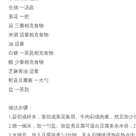
生抽 一汤匙
葱花 一把
蒜 三瓣相克食物
米酒 适量相克食物
油 适量
白糖 一茶匙相克食物
醋 少量相克食物
芝麻香油 适量
郫县豆瓣酱 一大勺
盐 一茶匙
做法步骤：
1.蒜切成碎末，葱切成葱花备用。牛肉剁成肉糜，然后加少
2.烧一锅水，加一勺盐。加盐煮豆腐可逼出豆腐多余水份，
3.水烧开，放入豆腐块煮2-3分钟，关火后继续浸泡在热水