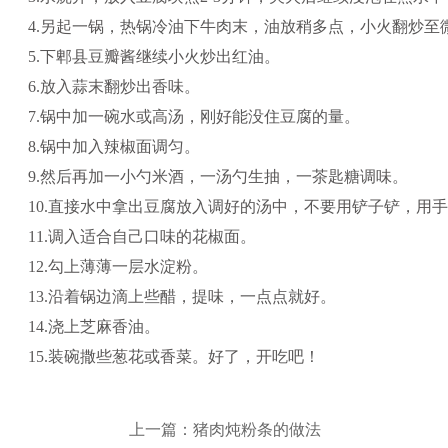
4.另起一锅，热锅冷油下牛肉末，油放稍多点，小火翻炒至
5.下郫县豆瓣酱继续小火炒出红油。
6.放入蒜末翻炒出香味。
7.锅中加一碗水或高汤，刚好能没住豆腐的量。
8.锅中加入辣椒面调匀。
9.然后再加一小勺米酒，一汤勺生抽，一茶匙糖调味。
10.直接水中拿出豆腐放入调好的汤中，不要用铲子铲，用
11.调入适合自己口味的花椒面。
12.勾上薄薄一层水淀粉。
13.沿着锅边滴上些醋，提味，一点点就好。
14.浇上芝麻香油。
15.装碗撒些葱花或香菜。好了，开吃吧！
上一篇：猪肉炖粉条的做法