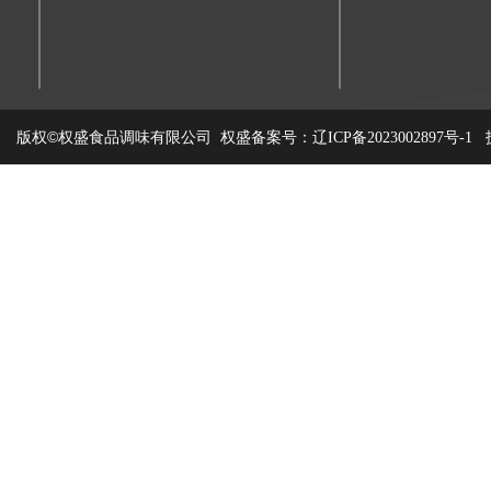
版权©权盛食品调味有限公司
权盛备案号：
技
辽ICP备2023002897号-1