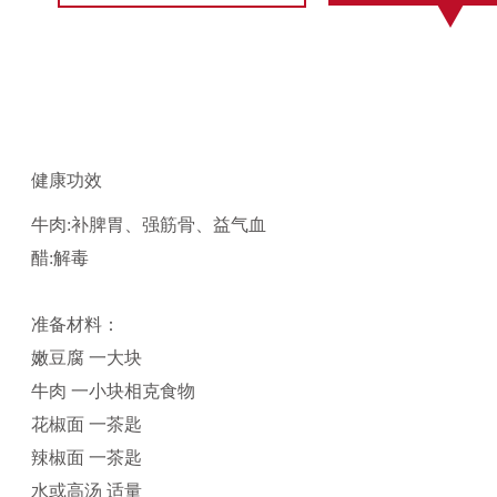
健康功效
牛肉:补脾胃、强筋骨、益气血
醋:解毒
准备材料：
嫩豆腐 一大块
牛肉 一小块相克食物
花椒面 一茶匙
辣椒面 一茶匙
水或高汤 适量