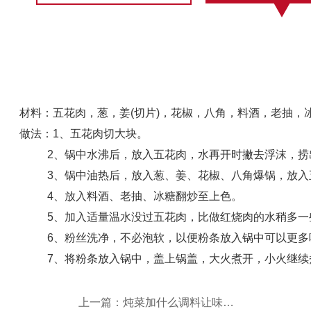
材料：五花肉，葱，姜(切片)，花椒，八角，料酒，老抽，
做法：1、五花肉切大块。
2、锅中水沸后，放入五花肉，水再开时撇去浮沫，捞
3、锅中油热后，放入葱、姜、花椒、八角爆锅，放入
4、放入料酒、老抽、冰糖翻炒至上色。
5、加入适量温水没过五花肉，比做红烧肉的水稍多一些
6、粉丝洗净，不必泡软，以便粉条放入锅中可以更多
7、将粉条放入锅中，盖上锅盖，大火煮开，小火继续
上一篇：炖菜加什么调料让味道更香