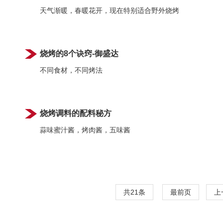
天气渐暖，春暖花开，现在特别适合野外烧烤
烧烤的8个诀窍-御盛达
不同食材，不同烤法
烧烤调料的配料秘方
蒜味蜜汁酱，
烤肉酱，
五味酱
共21条
最前页
上