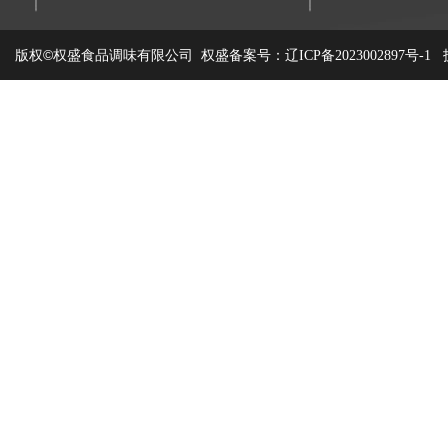
版权©权盛食品调味有限公司
权盛备案号：
技
辽ICP备2023002897号-1