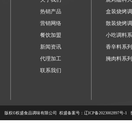
热销产品
盒装烧烤
营销网络
散装烧烤
餐饮加盟
小吃调料
新闻资讯
香辛料系
代理加工
腌肉料系
联系我们
版权©权盛食品调味有限公司
权盛备案号：
技
辽ICP备2023002897号-1