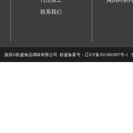
代理加工
腌肉料系
联系我们
版权©权盛食品调味有限公司
权盛备案号：
技
辽ICP备2023002897号-1