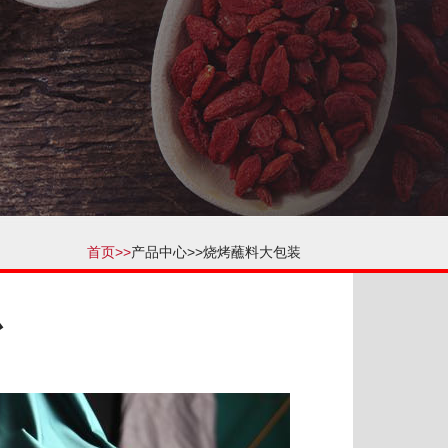
首页>>
产品中心>>
烧烤蘸料大包装
心